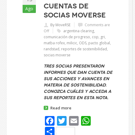
Cuentas de
Ago
socias Moverse
By MoveRSE
Comments are
Off
argentina clearing
,
comunicación de progreso
,
cop
,
gri
,
matba rofex
,
milicic
,
ODS
,
pacto global
,
randstad
,
reportes de sostenibilidad
,
socias moverse
Tres socias presentaron
informes que dan cuenta de
sus acciones y avances en
materia de sostenibilidad.
Conozca cuáles y acceda a
sus reportes en esta nota.
Read more
Facebook
Twitter
Email
WhatsAp
Share