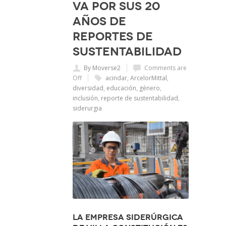
va por sus 20
años de
reportes de
sustentabilidad
By Moverse2
Comments are
Off
acindar
,
ArcelorMittal
,
diversidad
,
educación
,
género
,
inclusión
,
reporte de sustentabilidad
,
siderurgia
La empresa siderúrgica