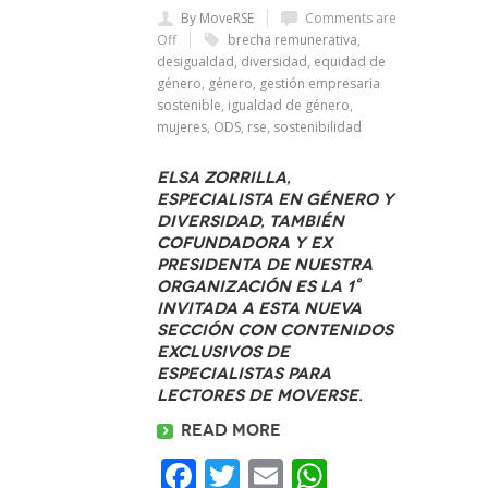
By MoveRSE
Comments are
Off
brecha remunerativa
,
desigualdad
,
diversidad
,
equidad de
género
,
género
,
gestión empresaria
sostenible
,
igualdad de género
,
mujeres
,
ODS
,
rse
,
sostenibilidad
Elsa Zorrilla,
especialista en Género y
Diversidad, también
cofundadora y ex
presidenta de nuestra
organización es la 1°
invitada a esta nueva
sección con contenidos
exclusivos de
especialistas para
lectores de Moverse.
Read more
Facebook
Twitter
Email
WhatsAp