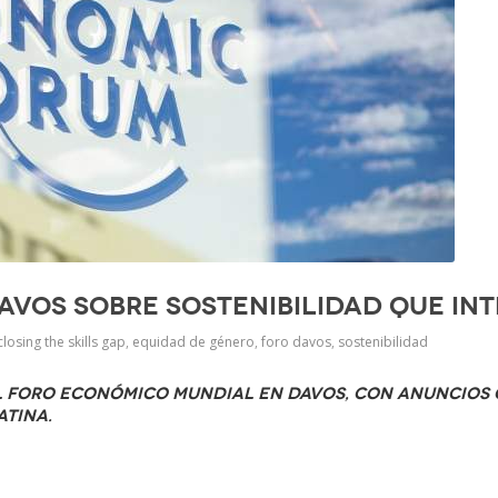
avos sobre sostenibilidad que int
closing the skills gap
,
equidad de género
,
foro davos
,
sostenibilidad
el Foro Económico Mundial en Davos, con anuncios 
atina.