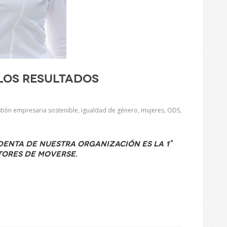
los resultados
tión empresaria sostenible
,
igualdad de género
,
mujeres
,
ODS
,
denta de nuestra organización es la 1°
tores de Moverse.