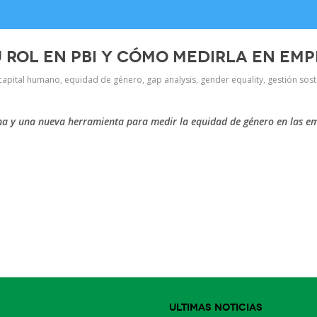
 rol en PBI y cómo medirla en em
capital humano
,
equidad de género
,
gap analysis
,
gender equality
,
gestión sos
ina y una nueva herramienta para medir la equidad de género en las e
p
Ultimas Noticias