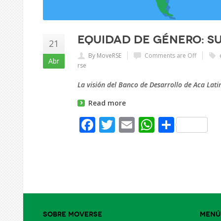
Equidad de Género: su
21
By MoveRSE
Comments are Off
Abr
rse
La visión del Banco de Desarrollo de Aca Lat
Read more
Facebook
Twitter
Email
WhatsAp
Share
Sobre Moverse
Menú