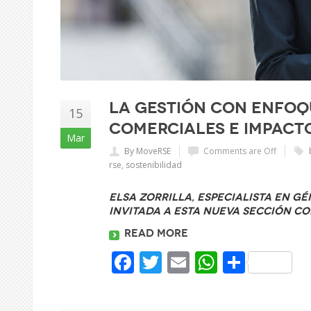
La gestión con enfoq
15
comerciales e impact
Mar
By MoveRSE
Comments are Off
rse
,
sostenibilidad
Elsa Zorrilla, especialista en G
invitada a esta nueva sección c
Read more
Facebook
Twitter
Email
WhatsAp
Share