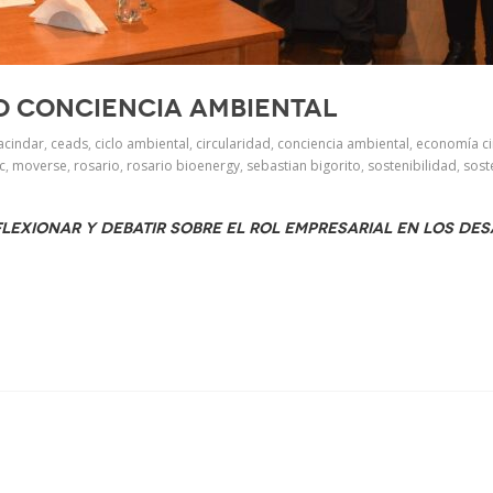
lo Conciencia Ambiental
acindar
,
ceads
,
ciclo ambiental
,
circularidad
,
conciencia ambiental
,
economía ci
c
,
moverse
,
rosario
,
rosario bioenergy
,
sebastian bigorito
,
sostenibilidad
,
sost
exionar y debatir sobre el rol empresarial en los des
p