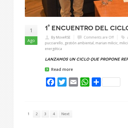
1° Encuentro del Cic
1
By MoveRSE
Comments are Off
Ago
pucciarello
,
gestión ambiental
,
marian milicic
,
milici
energética
Lanzamos un Ciclo que propone refl
Read more
Facebook
Twitter
Email
WhatsAp
Share
1
2
3
4
Next