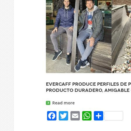
Evercaff produce perfiles de p
producto duradero, amigable 
Read more
Facebook
Twitter
Email
WhatsAp
Share