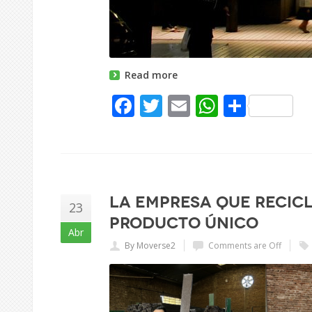
Read more
Facebook
Twitter
Email
WhatsAp
Share
La empresa que recicl
23
producto único
Abr
By Moverse2
Comments are Off