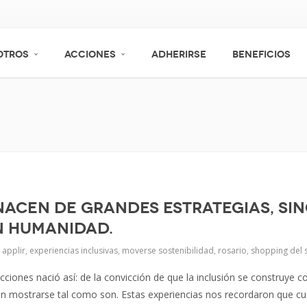
OTROS
ACCIONES
ADHERIRSE
BENEFICIOS
nacen de grandes estrategias, sin
n humanidad.
applir
,
experiencias inclusivas
,
moverse sostenibilidad
,
rosario
,
shopping del s
 acciones nació así: de la convicción de que la inclusión se constru
n mostrarse tal como son. Estas experiencias nos recordaron que c