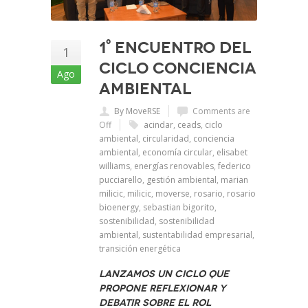
1° Encuentro del
1
Ciclo Conciencia
Ago
Ambiental
By MoveRSE
Comments are
Off
acindar
,
ceads
,
ciclo
ambiental
,
circularidad
,
conciencia
ambiental
,
economía circular
,
elisabet
williams
,
energías renovables
,
federico
pucciarello
,
gestión ambiental
,
marian
milicic
,
milicic
,
moverse
,
rosario
,
rosario
bioenergy
,
sebastian bigorito
,
sostenibilidad
,
sostenibilidad
ambiental
,
sustentabilidad empresarial
,
transición energética
Lanzamos un Ciclo que
propone reflexionar y
debatir sobre el rol