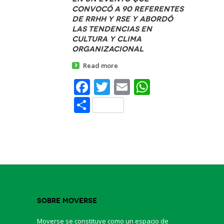
convocó a 90 referentes
de RRHH y RSE y abordó
las tendencias en
cultura y clima
organizacional
Read more
Facebook
Twitter
Email
WhatsAp
Share
Sobre Moverse
Moverse se constituye como un espacio de