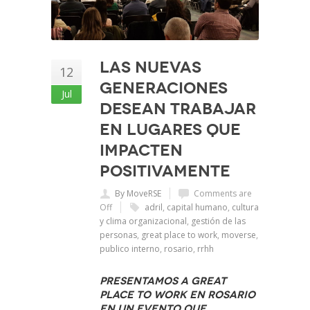
Las nuevas
12
generaciones
Jul
desean trabajar
en lugares que
impacten
positivamente
By MoveRSE
Comments are
Off
adril
,
capital humano
,
cultura
y clima organizacional
,
gestión de las
personas
,
great place to work
,
moverse
,
publico interno
,
rosario
,
rrhh
Presentamos a Great
Place to work en Rosario
en un evento que