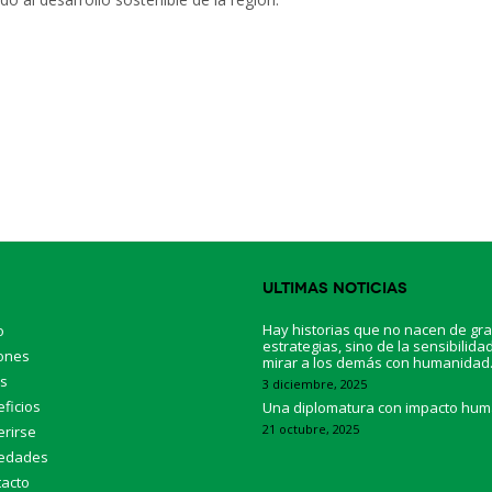
p
Ultimas Noticias
Hay historias que no nacen de gr
o
estrategias, sino de la sensibilida
ones
mirar a los demás con humanidad
os
3 diciembre, 2025
ficios
Una diplomatura con impacto hu
21 octubre, 2025
rirse
edades
acto