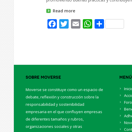
Read more
Facebook
Twitter
Email
WhatsAp
Share
Sobre Moverse
Menú
Inici
Moverse se constituye como un espacio de
Acci
debate, reflexión y construcción sobre la
For
responsabilidad y sostenibilidad
Bene
empresaria en el que confluyen empresas
Adhe
de diferentes tamaños y rubros,
Nov
organizaciones sociales y otras
Cont