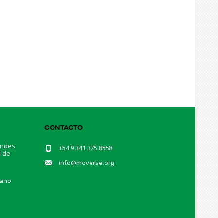
Contacto
andes
+54 9 341 375 8558
d de
.
info@moverse.org
mano