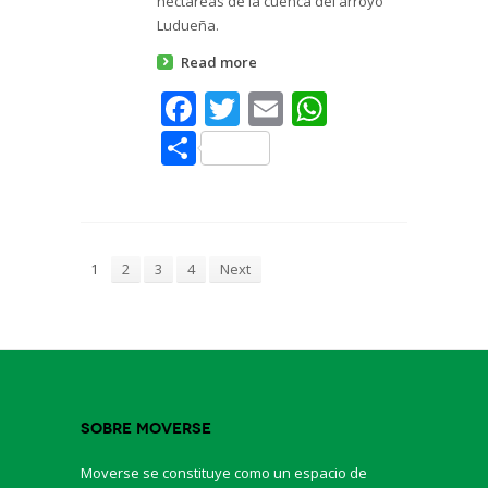
hectáreas de la cuenca del arroyo
Ludueña.
Read more
Facebook
Twitter
Email
WhatsAp
Share
1
2
3
4
Next
Sobre Moverse
Moverse se constituye como un espacio de