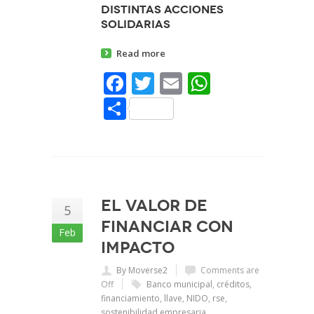
distintas acciones
solidarias
Read more
Facebook
Twitter
Email
WhatsAp
Share
El valor de
5
financiar con
Feb
impacto
By Moverse2
Comments are
Off
Banco municipal
,
créditos
,
financiamiento
,
llave
,
NIDO
,
rse
,
sostenibilidad empresaria