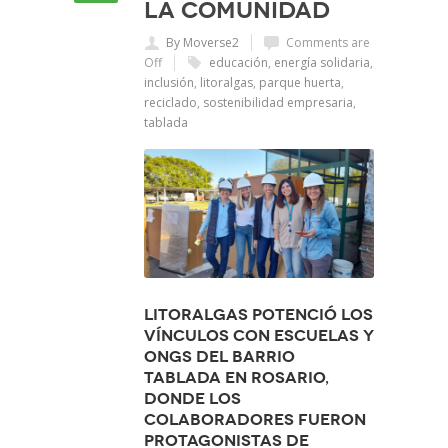
la comunidad
By Moverse2
Comments are
Off
educación
,
energía solidaria
,
inclusión
,
litoralgas
,
parque huerta
,
reciclado
,
sostenibilidad empresaria
,
tablada
Litoralgas potenció los
vínculos con escuelas y
ONGs del Barrio
Tablada en Rosario,
donde los
colaboradores fueron
protagonistas de