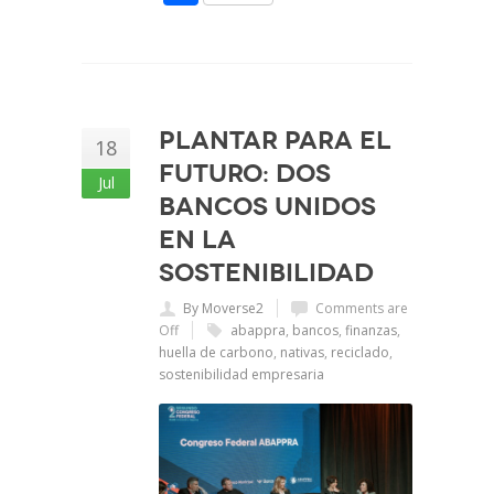
Plantar para el
18
futuro: dos
Jul
bancos unidos
en la
sostenibilidad
By Moverse2
Comments are
Off
abappra
,
bancos
,
finanzas
,
huella de carbono
,
nativas
,
reciclado
,
sostenibilidad empresaria