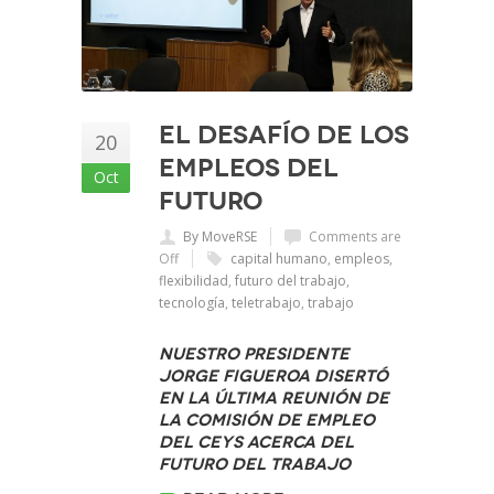
El desafío de los
20
empleos del
Oct
futuro
By MoveRSE
Comments are
Off
capital humano
,
empleos
,
flexibilidad
,
futuro del trabajo
,
tecnología
,
teletrabajo
,
trabajo
Nuestro Presidente
Jorge Figueroa disertó
en la última reunión de
la Comisión de Empleo
del CEYS acerca del
futuro del trabajo