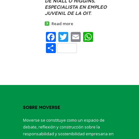
de Niall O’Higgins,
Especialista en Empleo
Juvenil de la OIT.
Read more
Facebook
Twitter
Email
WhatsAp
Share
Sobre Moverse
Moverse se constituye como un espacio de
debate, reflexión y construcción sobre la
responsabilidad y sostenibilidad empresaria en