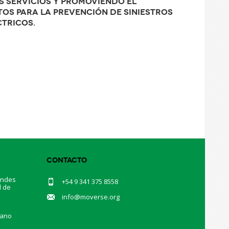
s servicios y promoviendo el
tos para la prevención de siniestros
ctricos.
Contacto
andes
+54 9 341 375 8558
d de
.
info@moverse.org
mano