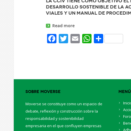
La CCIV tiene como objetivo el
desarrollo sostenible de la ac
viales y un manual de procedim
Read more
Facebook
Twitter
Email
WhatsAp
Share
Sobre Moverse
Menú
Inici
Moverse se constituye como un espacio de
Acci
debate, reflexión y construcción sobre la
For
responsabilidad y sostenibilidad
Bene
empresaria en el que confluyen empresas
Adhe