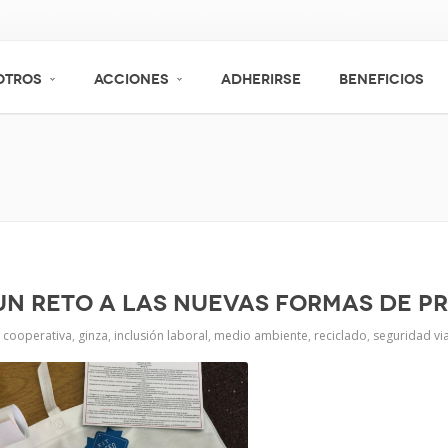
OTROS
ACCIONES
ADHERIRSE
BENEFICIOS
 un reto a las nuevas formas de p
cooperativa
,
ginza
,
inclusión laboral
,
medio ambiente
,
reciclado
,
seguridad via