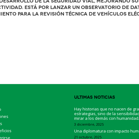
 desarrollo de la seguridad vial, mejorando su
tividad. Está por lanzar un Observatorio de Da
iento para la revisión técnica de vehículos elé
p
Ultimas Noticias
Hay historias que no nacen de gr
o
estrategias, sino de la sensibilida
ones
mirar a los demás con humanidad
os
3 diciembre, 2025
ficios
Una diplomatura con impacto hu
21 octubre, 2025
rirse