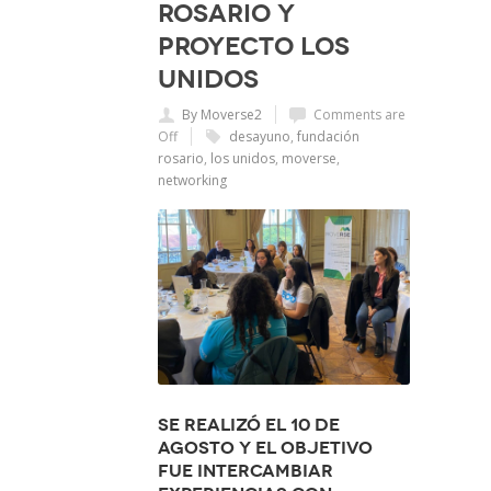
Rosario y
Proyecto Los
Unidos
By Moverse2
Comments are
Off
desayuno
,
fundación
rosario
,
los unidos
,
moverse
,
networking
Se realizó el 10 de
agosto y el objetivo
fue intercambiar