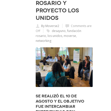
Rosario y
Proyecto Los
Unidos
By Moverse2
Comments are
Off
desayuno
,
fundación
rosario
,
los unidos
,
moverse
,
networking
Se realizó el 10 de
agosto y el objetivo
fue intercambiar