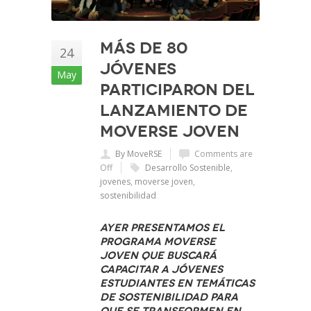
Más de 80
24
jóvenes
May
participaron del
lanzamiento de
Moverse Joven
By MoveRSE
Comments are
Off
Desarrollo Sostenible
,
jovenes
,
moverse joven
,
sostenibilidad
Ayer presentamos el
Programa Moverse
Joven que buscará
capacitar a jóvenes
estudiantes en temáticas
de sostenibilidad para
que se transformen en