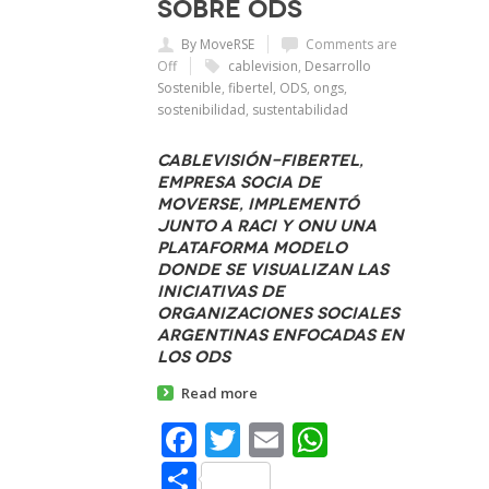
sobre ODS
By MoveRSE
Comments are
Off
cablevision
,
Desarrollo
Sostenible
,
fibertel
,
ODS
,
ongs
,
sostenibilidad
,
sustentabilidad
Cablevisión-Fibertel,
empresa socia de
Moverse, implementó
junto a RACI y ONU una
plataforma modelo
donde se visualizan las
iniciativas de
organizaciones sociales
argentinas enfocadas en
los ODS
Read more
Facebook
Twitter
Email
WhatsAp
Share