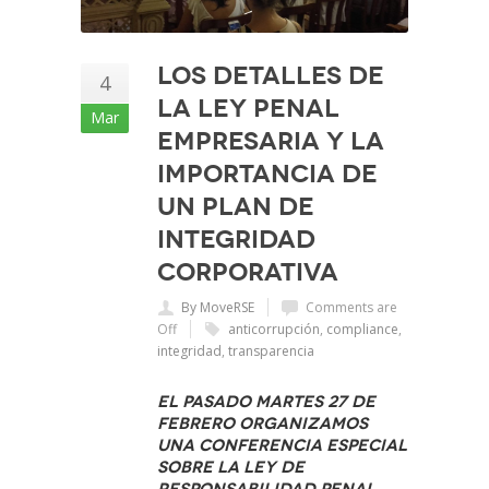
Los detalles de
4
la Ley Penal
Mar
Empresaria y la
importancia de
un Plan de
Integridad
corporativa
By MoveRSE
Comments are
Off
anticorrupción
,
compliance
,
integridad
,
transparencia
El pasado martes 27 de
febrero organizamos
una conferencia especial
sobre la Ley de
Responsabilidad Penal