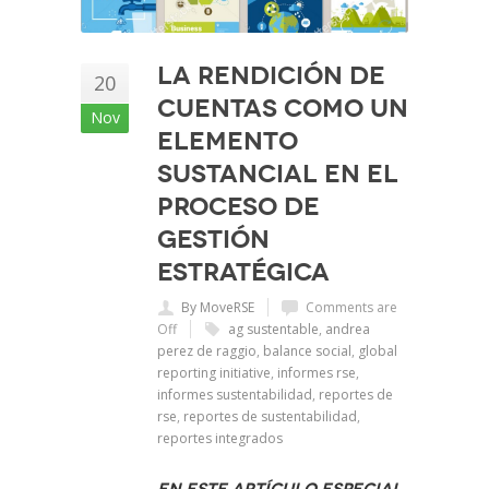
La rendición de
20
cuentas como un
Nov
elemento
sustancial en el
proceso de
gestión
estratégica
By MoveRSE
Comments are
Off
ag sustentable
,
andrea
perez de raggio
,
balance social
,
global
reporting initiative
,
informes rse
,
informes sustentabilidad
,
reportes de
rse
,
reportes de sustentabilidad
,
reportes integrados
En este artículo especial