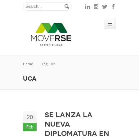
Home
Tag: Uca
Uca
Se lanza la
20
nueva
Feb
Diplomatura en