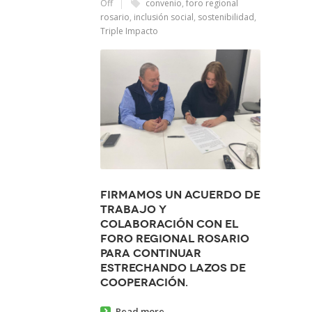
Off
convenio
,
foro regional
rosario
,
inclusión social
,
sostenibilidad
,
Triple Impacto
Firmamos un acuerdo de
trabajo y
colaboración con el
Foro Regional Rosario
para continuar
estrechando lazos de
cooperación.
Read more