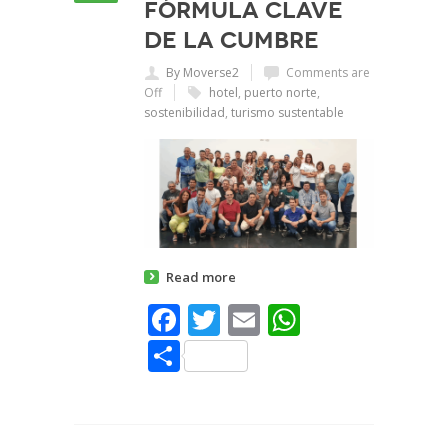
fórmula clave
de La Cumbre
By Moverse2
Comments are
Off
hotel
,
puerto norte
,
sostenibilidad
,
turismo sustentable
Read more
Facebook
Twitter
Email
WhatsAp
Share