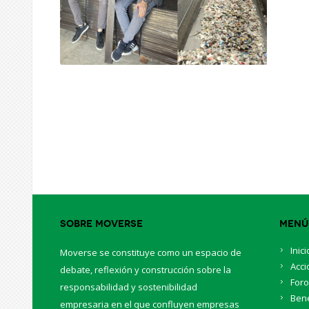
Sobre Moverse
Menú
Inici
Moverse se constituye como un espacio de
Acci
debate, reflexión y construcción sobre la
For
responsabilidad y sostenibilidad
Bene
empresaria en el que confluyen empresas