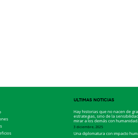
Ultimas Noticias
Hay historias que no nacen de gr
o
estrategias, sino de la sensibilida
ones
mirar a los demás con humanidad
os
3 diciembre, 2025
ficios
Una diplomatura con impacto hu