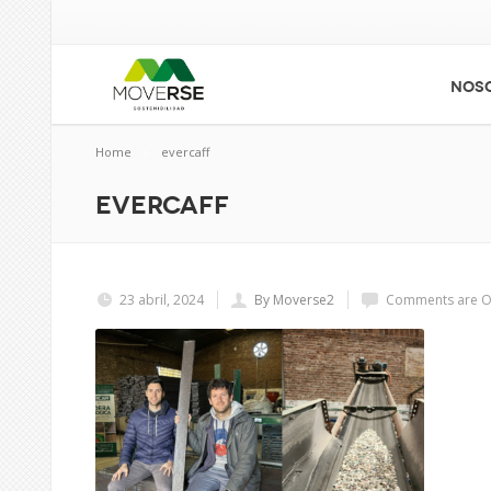
NOS
Home
evercaff
evercaff
23 abril, 2024
By Moverse2
Comments are O