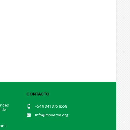
Contacto
andes
+54 9 341 375 8558
d de
.
info@moverse.org
mano