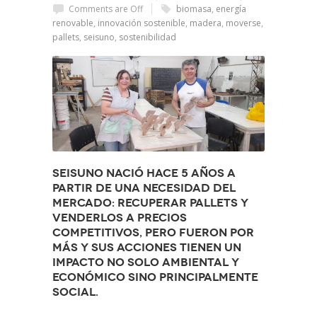
Comments are Off
biomasa
,
energía
renovable
,
innovación sostenible
,
madera
,
moverse
,
pallets
,
seisuno
,
sostenibilidad
SeisUno
nació hace 5 años a
partir de una necesidad del
mercado:
recuperar pallets
y
venderlos a precios
competitivos, pero fueron por
más y sus acciones tienen un
impacto no solo ambiental y
económico sino principalmente
social.