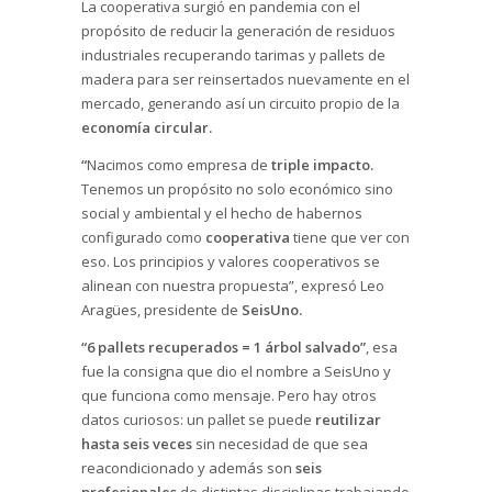
La cooperativa surgió en pandemia con el
propósito de reducir la generación de residuos
industriales recuperando tarimas y pallets de
madera para ser reinsertados nuevamente en el
mercado, generando así un circuito propio de la
economía circular.
“
Nacimos como empresa de
triple impacto.
Tenemos un propósito no solo económico sino
social y ambiental y el hecho de habernos
configurado como
cooperativa
tiene que ver con
eso. Los principios y valores cooperativos se
alinean con nuestra propuesta”, expresó Leo
Aragües, presidente de
SeisUno.
“6 pallets recuperados = 1 árbol salvado”
, esa
fue la consigna que dio el nombre a SeisUno y
que funciona como mensaje. Pero hay otros
datos curiosos: un pallet se puede
reutilizar
hasta seis veces
sin necesidad de que sea
reacondicionado y además son
seis
profesionales
de distintas disciplinas trabajando