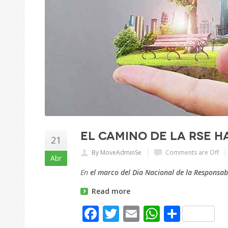
El camino de la RSE h
21
By MoveAdminSe
Comments are Off
Abr
En
el marco del Dia Nacional de la Responsabi
Read more
Facebook
Twitter
Email
WhatsA
Share