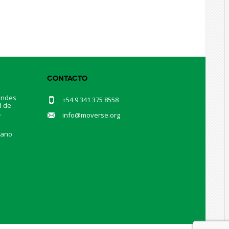
Contacto
andes
+54 9 341 375 8558
d de
.
info@moverse.org
mano