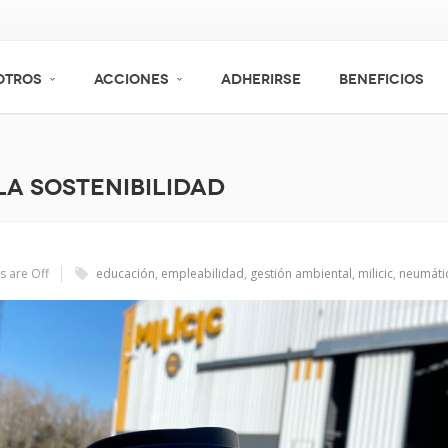
OTROS
ACCIONES
ADHERIRSE
BENEFICIOS
la sostenibilidad
 are Off
educación
,
empleabilidad
,
gestión ambiental
,
milicic
,
neumáti