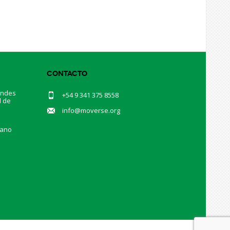
Contacto
andes
+54 9 341 375 8558
d de
.
info@moverse.org
mano