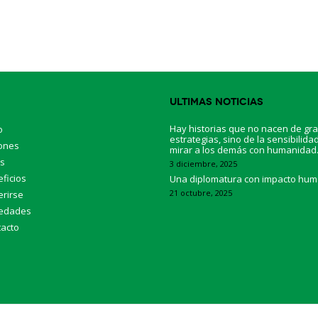
Ultimas Noticias
Hay historias que no nacen de gr
o
estrategias, sino de la sensibilida
ones
mirar a los demás con humanidad
os
3 diciembre, 2025
ficios
Una diplomatura con impacto hu
21 octubre, 2025
rirse
edades
acto